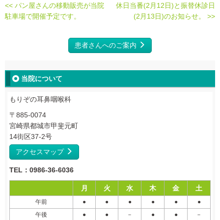
<< パン屋さんの移動販売が当院
休日当番(2月12日)と振替休診日
駐車場で開催予定です。
(2月13日)のお知らせ。 >>
患者さんへのご案内
当院について
もりぞの耳鼻咽喉科
〒885-0074
宮崎県都城市甲斐元町
14街区37-2号
アクセスマップ
TEL：0986-36-6036
月
火
水
木
金
土
午前
●
●
●
●
●
●
午後
●
●
－
●
●
－