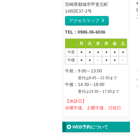
宮崎県都城市甲斐元町
14街区37-2号
アクセスマップ
TEL：0986-36-6036
月
火
水
木
金
土
午前
●
●
●
●
●
●
午後
●
●
－
●
●
－
午前：9:00～13:00
受付は8:45～12:30まで
午後：14:30～18:00
受付は14:30～17:30まで
【休診日】
水曜午後、土曜午後、日祝日
WEB予約について