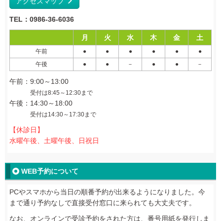
アクセスマップ
TEL：0986-36-6036
月
火
水
木
金
土
午前
●
●
●
●
●
●
午後
●
●
－
●
●
－
午前：9:00～13:00
受付は8:45～12:30まで
午後：14:30～18:00
受付は14:30～17:30まで
【休診日】
水曜午後、土曜午後、日祝日
WEB予約について
PCやスマホから当日の順番予約が出来るようになりました。今
まで通り予約なしで直接受付窓口に来られても大丈夫です。
なお、オンラインで受診予約をされた方は、番号用紙を発行しま