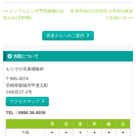
<< インフルエンザ予防接種のお
年末年始(12月28日~1月4日)休診
知らせ(予約制)
のお知らせ >>
患者さんへのご案内
当院について
もりぞの耳鼻咽喉科
〒885-0074
宮崎県都城市甲斐元町
14街区37-2号
アクセスマップ
TEL：0986-36-6036
月
火
水
木
金
土
午前
●
●
●
●
●
●