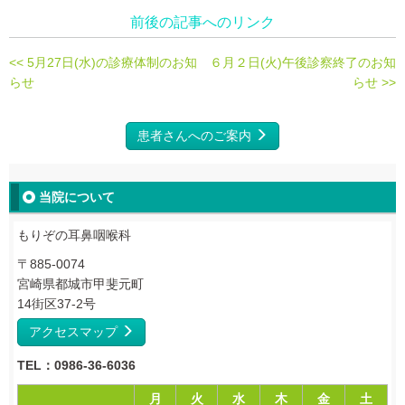
前後の記事へのリンク
<< 5月27日(水)の診療体制のお知
６月２日(火)午後診察終了のお知
らせ
らせ >>
患者さんへのご案内
当院について
もりぞの耳鼻咽喉科
〒885-0074
宮崎県都城市甲斐元町
14街区37-2号
アクセスマップ
TEL：0986-36-6036
月
火
水
木
金
土